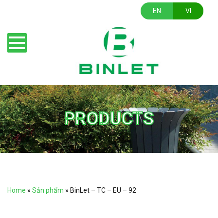
EN
VI
PRODUCTS
Home
»
Sản phẩm
»
BinLet – TC – EU – 92