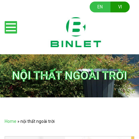
EN
VI
NỘI THẤT NGOÀI TRỜI
Home
»
nội thất ngoài trời